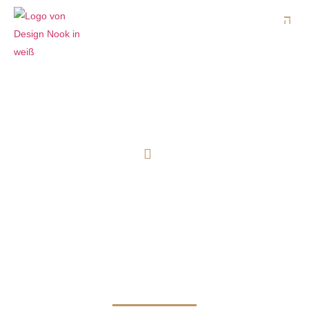
Design Nook
Design Hacks
FARBE IM INTERIOR
DESIGN: 12 FARBEN UND
DEREN
ÜBERRASCHENDE
BEDEUTUNG